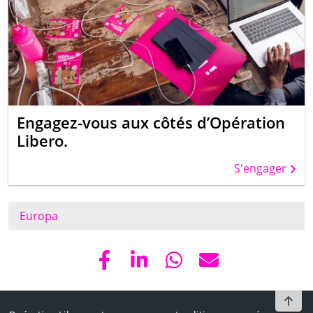
Engagez-vous aux côtés d’Opération
Libero.
S'engager
Europa
To t