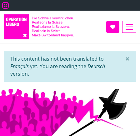
Aller
Instagram
au
contenu
principal
Faire un don
×
Info message
This content has not been translated to
Français
yet. You are reading the
Deutsch
version.