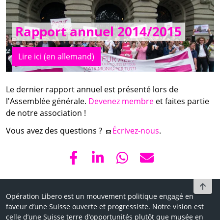
Rapport annuel 2014/2015
Lire ici (en allemand)
Le dernier rapport annuel est présenté lors de
l'Assemblée générale.
Devenez membre
et faites partie
de notre association !
Vous avez des questions ?
Écrivez-nous
.
To t
Opération Libero est un mouvement politique engagé en
faveur d’une Suisse ouverte et progressiste. Notre vision est
celle d’une Suisse terre d’opportunités plutôt que musée en