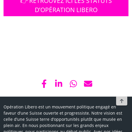
👉 RETROUVEZ ICI LES STATUTS
D’OPÉRATION LIBERO
To t
Opération Libero est un mouvement politique engagé en
faveur d’une Suisse ouverte et progressiste. Notre vision est
celle d’une Suisse terre d’opportunités plutôt que musée en
plein air. En nous positionnant sur les grands enjeux
politiques, nous participons au débat public. Avec nos idées