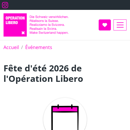
Aller
Instagram
au
contenu
principal
Faire un don
Accueil
Événements
Fête d'été 2026 de
l'Opération Libero