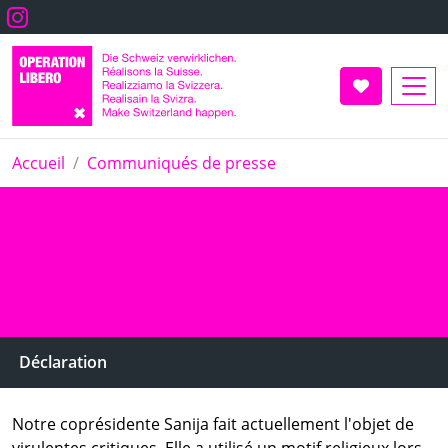
Aller
Instagram
au
contenu
principal
Faire un don
Accueil
Communiqués de presse
Notre déclaration
11. septembre 2024
Déclaration
Notre coprésidente Sanija fait actuellement l'objet de