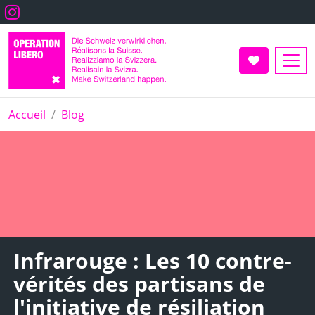
Aller
Instagram
au
contenu
principal
Faire un don
Accueil
Blog
Infrarouge : Les 10 contre-
vérités des partisans de
l'initiative de résiliation