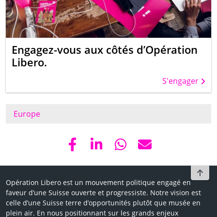
Engagez-vous aux côtés d’Opération
Libero.
S'engager
Europe
To t
Opération Libero est un mouvement politique engagé en
faveur d’une Suisse ouverte et progressiste. Notre vision est
celle d’une Suisse terre d’opportunités plutôt que musée en
plein air. En nous positionnant sur les grands enjeux