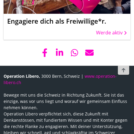
Engagiere dich als Freiwillige*r.
Werde aktiv
To t
Operation Libero,
3000 Bern, Schweiz |
www.operation-
libero.ch
Bewege mit uns die Schweiz in Richtung Zukunft. Sie ist das
einzige, was vor uns liegt und worauf wir gemeinsam Einfluss
nehmen können.
Operation Libero verpflichtet sich, diese Zukunft mit
Denkanstössen, mit fundiertem Wissen und mit Konter gegen
die rechte Flanke zu engagieren. Mit deiner Unterstützung,
bleiben wir schnell, agil und schlagkräftig im Schweizer