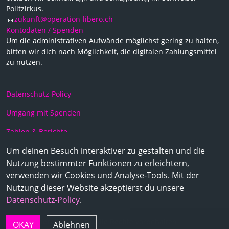
Politzirkus.
zukunft@operation-libero.ch
Kontodaten / Spenden
Um die administrativen Aufwände möglichst gering zu halten,
bitten wir dich nach Möglichkeit, die digitalen Zahlungsmittel
zu nutzen.
Datenschutz-Policy
Umgang mit Spenden
Zahlen & Berichte
Um deinen Besuch interaktiver zu gestalten und die
Statuten
Nutzung bestimmter Funktionen zu erleichtern,
Team
verwenden wir Cookies und Analyse-Tools. Mit der
Nutzung dieser Website akzeptierst du unsere
Medien
Datenschutz-Policy
.
© 2026 Operation Libero. Alle Rechte vorbehalten
OKAY
Ablehnen