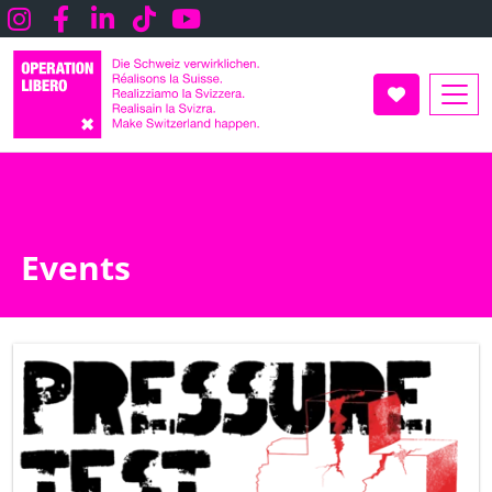
Direkt
Instagram
Facebook
LInkedin
TikTok
Youtube
zum
Inhalt
UNTERSTÜT
Events