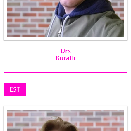
Urs
Kuratli
EST