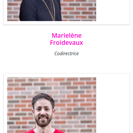
Marielène
Froidevaux
Codirectrice