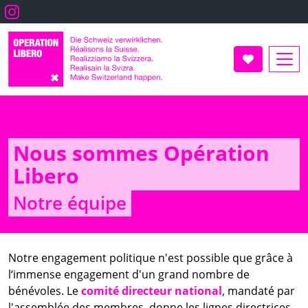
Aller
Instagram
au
contenu
principal
Faire un don
Nous sommes Opération
Libero
Notre équipe
Notre engagement politique n'est possible que grâce à
l‘immense engagement d'un grand nombre de
bénévoles. Le
comité directeur national
, mandaté par
l'assemblée des membres, donne les lignes directrices