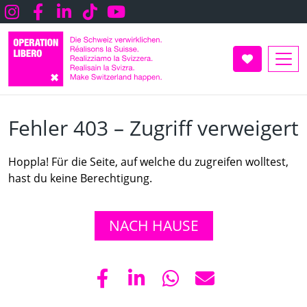
Direkt
Instagram
Facebook
LInkedin
TikTok
Youtube
zum
Inhalt
UNTERSTÜT
Fehler 403 – Zugriff verweiger
Fehler 403 – Zugriff verweigert
Hoppla! Für die Seite, auf welche du zugreifen wolltest,
hast du keine Berechtigung.
NACH HAUSE