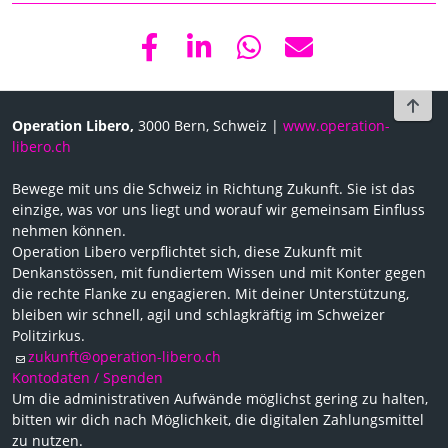
To t
Operation Libero,
3000 Bern, Schweiz |
www.operation-
libero.ch
Bewege mit uns die Schweiz in Richtung Zukunft. Sie ist das
einzige, was vor uns liegt und worauf wir gemeinsam Einfluss
nehmen können.
Operation Libero verpflichtet sich, diese Zukunft mit
Denkanstössen, mit fundiertem Wissen und mit Konter gegen
die rechte Flanke zu engagieren. Mit deiner Unterstützung,
bleiben wir schnell, agil und schlagkräftig im Schweizer
Politzirkus.
zukunft@operation-libero.ch
Kontodaten / Spenden
Um die administrativen Aufwände möglichst gering zu halten,
bitten wir dich nach Möglichkeit, die digitalen Zahlungsmittel
zu nutzen.