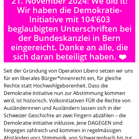
21. November 2024: We did it!
Wir haben die Demokratie-
Initiative mit 104’603
beglaubigten Unterschriften bei
der Bundeskanzlei in Bern
eingereicht. Danke an alle, die
sich daran beteiligt haben. ❤️
Seit der Gründung von Operation Libero setzen wir uns
für ein liberales Bürger*innenrecht ein, für gleiche
Rechte statt Hochwohlgeborenheit. Dass die
Demokratie-Initiative nun zur Abstimmung kommen
wird, ist historisch. Volksinitiativen FÜR die Rechte von
Ausländerinnen und Ausländern lassen sich in der
Schweizer Geschichte an zwei Fingern abzählen – die
Demokratie-Initiative inklusive. Jene DAGEGEN sind
hingegen zahlreich und kommen in regelmässigen
Abständen vors Stimmvolk, von Schwarzenbach bis zur