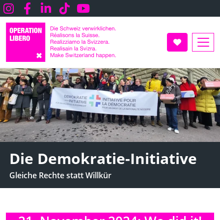
Direkt
Instagram
Facebook
LInkedin
TikTok
Youtube
zum
Inhalt
UNTERSTÜT
Die Demokratie-Initiative
Gleiche Rechte statt Willkür