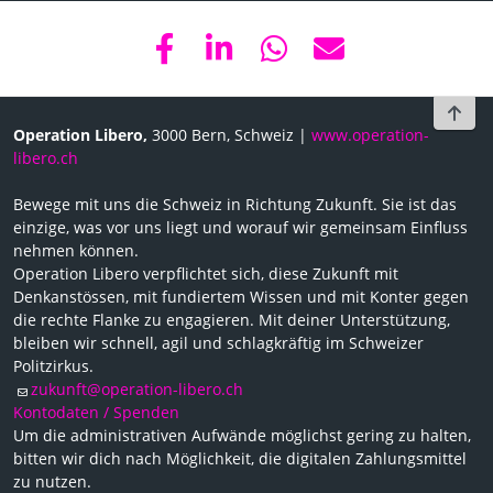
To t
Operation Libero,
3000 Bern, Schweiz |
www.operation-
libero.ch
Bewege mit uns die Schweiz in Richtung Zukunft. Sie ist das
einzige, was vor uns liegt und worauf wir gemeinsam Einfluss
nehmen können.
Operation Libero verpflichtet sich, diese Zukunft mit
Denkanstössen, mit fundiertem Wissen und mit Konter gegen
die rechte Flanke zu engagieren. Mit deiner Unterstützung,
bleiben wir schnell, agil und schlagkräftig im Schweizer
Politzirkus.
zukunft@operation-libero.ch
Kontodaten / Spenden
Um die administrativen Aufwände möglichst gering zu halten,
bitten wir dich nach Möglichkeit, die digitalen Zahlungsmittel
zu nutzen.