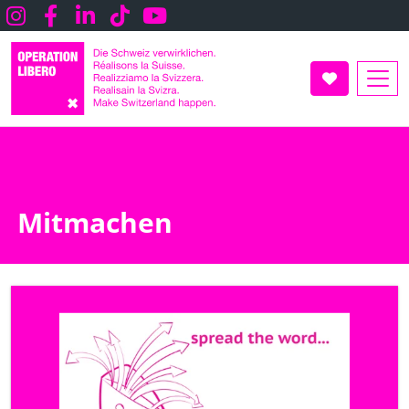
Direkt
Instagram
Facebook
LInkedin
TikTok
Youtube
zum
Inhalt
UNTERSTÜT
Mitmachen