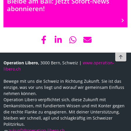
Bleibe am Ball: Jetzt Sofort-News
abonnieren!
Weit
To t
Operation Libero,
3000 Bern, Schweiz |
www.operation-
libero.ch
Bewege mit uns die Schweiz in Richtung Zukunft. Sie ist das
einzige, was vor uns liegt und worauf wir gemeinsam Einfluss
nehmen können.
Operation Libero verpflichtet sich, diese Zukunft mit
Denkanstössen, mit fundiertem Wissen und mit Konter gegen
die rechte Flanke zu engagieren. Mit deiner Unterstützung,
bleiben wir schnell, agil und schlagkräftig im Schweizer
Politzirkus.
zukunft@operation-libero.ch