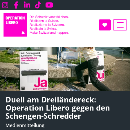
Direkt
Instagram
Facebook
LInkedin
TikTok
Youtube
zum
Inhalt
UNTERSTÜT
Duell am Dreiländereck:
Operation Libero gegen den
Schengen-Schredder
Medienmitteilung