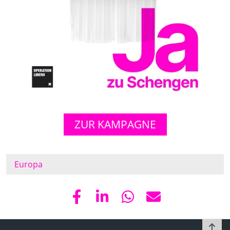
ZUR KAMPAGNE
Europa
To t