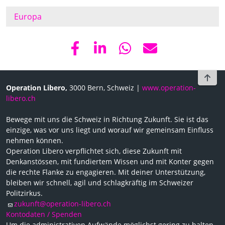
Europa
To t
Operation Libero,
3000 Bern, Schweiz |
www.operation-
libero.ch
Bewege mit uns die Schweiz in Richtung Zukunft. Sie ist das
einzige, was vor uns liegt und worauf wir gemeinsam Einfluss
nehmen können.
Operation Libero verpflichtet sich, diese Zukunft mit
Denkanstössen, mit fundiertem Wissen und mit Konter gegen
die rechte Flanke zu engagieren. Mit deiner Unterstützung,
bleiben wir schnell, agil und schlagkräftig im Schweizer
Politzirkus.
zukunft@operation-libero.ch
Kontodaten / Spenden
Um die administrativen Aufwände möglichst gering zu halten,