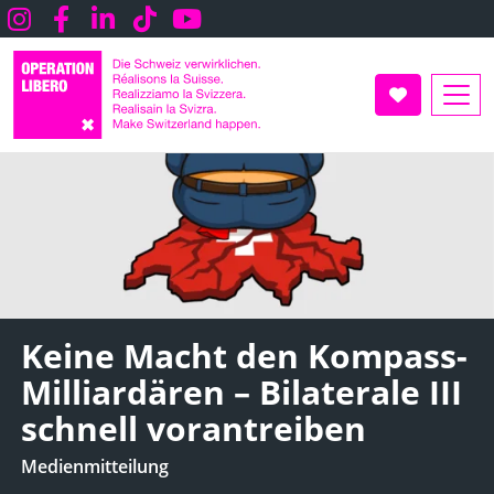
Direkt
Instagram
Facebook
LInkedin
TikTok
Youtube
zum
Inhalt
UNTERSTÜT
Keine Macht den Kompass-
Milliardären – Bilaterale III
schnell vorantreiben
Medienmitteilung