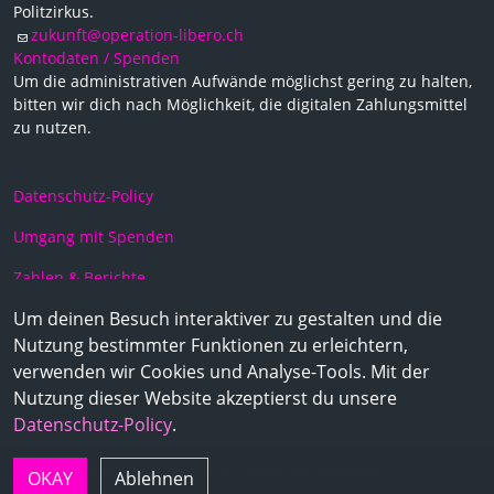
Politzirkus.
zukunft@operation-libero.ch
Kontodaten / Spenden
Um die administrativen Aufwände möglichst gering zu halten,
bitten wir dich nach Möglichkeit, die digitalen Zahlungsmittel
zu nutzen.
Datenschutz-Policy
Umgang mit Spenden
Zahlen & Berichte
Um deinen Besuch interaktiver zu gestalten und die
Statuten
Nutzung bestimmter Funktionen zu erleichtern,
Team
verwenden wir Cookies und Analyse-Tools. Mit der
Nutzung dieser Website akzeptierst du unsere
Medien
Datenschutz-Policy
.
© 2026 Operation Libero. Alle Rechte vorbehalten
OKAY
Ablehnen