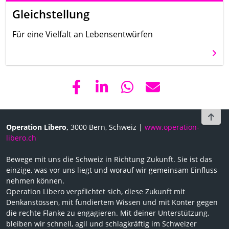
Gleichstellung
Für eine Vielfalt an Lebensentwürfen
Weit
To t
Operation Libero,
3000 Bern, Schweiz |
www.operation-
libero.ch
Bewege mit uns die Schweiz in Richtung Zukunft. Sie ist das
einzige, was vor uns liegt und worauf wir gemeinsam Einfluss
nehmen können.
Operation Libero verpflichtet sich, diese Zukunft mit
Denkanstössen, mit fundiertem Wissen und mit Konter gegen
die rechte Flanke zu engagieren. Mit deiner Unterstützung,
bleiben wir schnell, agil und schlagkräftig im Schweizer