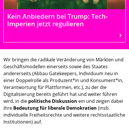
Kein Anbiedern bei Trump: Tech-
Imperien jetzt regulieren
Weit
Wir bringen die radikale Veränderung von Märkten und
Geschäftsmodellen einerseits sowie des Staates
andererseits (Abbau Gatekeepers, Individuum neu in
einer Doppelrolle als Produzent*in und Konsument*in,
Verantwortung für Plattformen, etc.), zu der die
Digitalisierung bereits geführt hat und weiter führen
wird, in die
politische Diskussion
ein und zeigen dabei
ihre
Bedeutung für liberale Demokratien
(insb.
individuelle Freiheitsrechte und weitere rechtsstaatliche
Institutionen) auf.