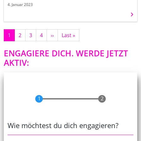
4. Januar 2023
Weit
1
2
3
4
Nächste
››
Letzte
Last »
Seite
Seite
ENGAGIERE DICH. WERDE JETZT
AKTIV:
Wie möchtest du dich engagieren?