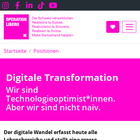
Direkt
Instagram
Facebook
LInkedin
TikTok
Youtube
zum
Inhalt
UNTERSTÜT
Startseite
Positionen
Digitale Transformation
Wir sind
Technologieoptimist*innen.
Aber wir sind nicht naiv.
Der digitale Wandel erfasst heute alle
Lebensbereiche und stellt eine grosse