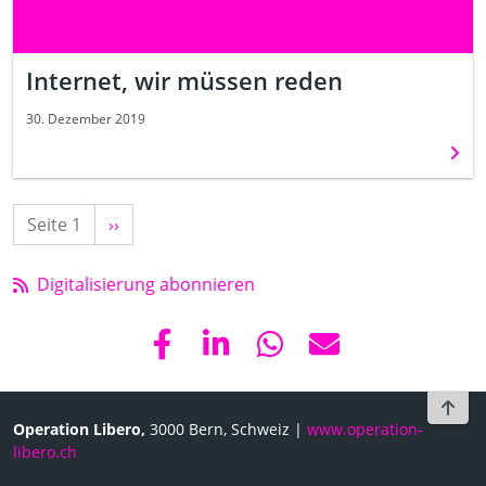
Internet, wir müssen reden
30. Dezember 2019
Weit
Seite 1
Nächste
››
Seite
Digitalisierung abonnieren
To t
Operation Libero,
3000 Bern, Schweiz |
www.operation-
libero.ch