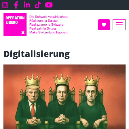
Direkt
Instagram
Facebook
LInkedin
TikTok
Youtube
zum
Inhalt
UNTERSTÜT
Digitalisierung