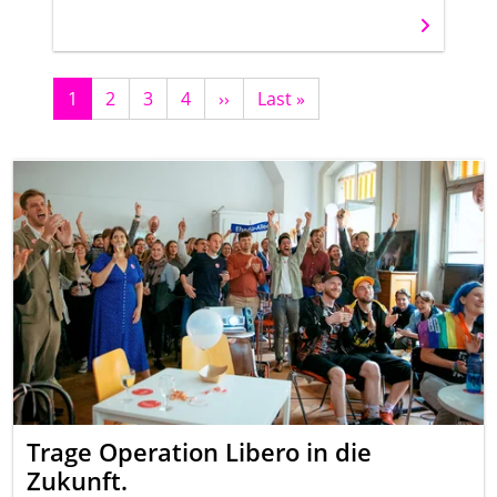
Weiterles
1
2
3
4
Nächste
››
Letzte
Last »
Seite
Seite
Trage Operation Libero in die
Zukunft.