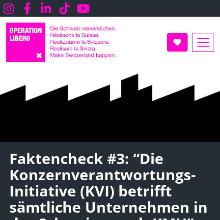
Direkt
Instagram
Facebook
LInkedin
TikTok
Youtube
zum
Inhalt
UNTERSTÜT
Faktencheck #3: “Die
Konzernverantwortungs-
Initiative (KVI) betrifft
sämtliche Unternehmen in