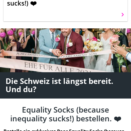
sucks!) ❤️
Weit
Die Schweiz ist längst bereit.
Und du?
Equality Socks (because
inequality sucks!) bestellen. ❤️