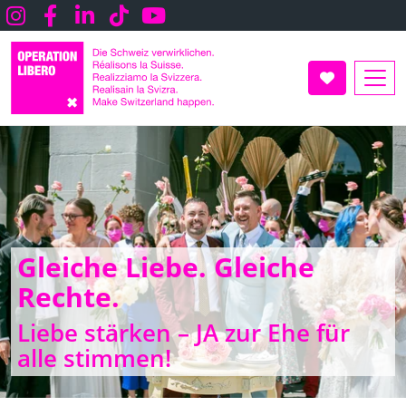
Direkt
Instagram
Facebook
LInkedin
TikTok
Youtube
zum
Inhalt
UNTERSTÜT
Gleiche Liebe. Gleiche
Rechte.
Liebe stärken – JA zur Ehe für
alle stimmen!